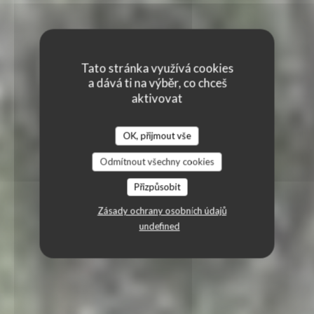
Tato stránka využívá cookies
a dává ti na výběr, co chceš
aktivovat
OK, přijmout vše
Odmítnout všechny cookies
Přizpůsobit
Zásady ochrany osobních údajů
undefined