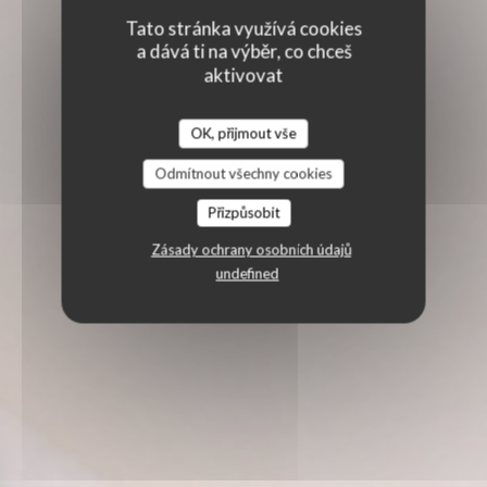
Tato stránka využívá cookies
a dává ti na výběr, co chceš
aktivovat
OK, přijmout vše
Odmítnout všechny cookies
Přizpůsobit
Zásady ochrany osobních údajů
undefined