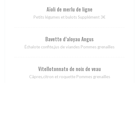
Aïoli de merlu de ligne
Petits légumes et bulots Supplément 3€
Bavette d’aloyau Angus
Échalote confite,jus de viandes Pommes grenailles
Vitellotonnato de noix de veau
Câpres,citron et roquette Pommes grenailles
Épaule agneau confite
Aubergine parmigiana,jus de viandes et olives taggiasche
Supplément 3€
Fromages et desserts