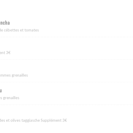
lancha
 de cébettes et tomates
ent 3€
ommes grenailles
u
 grenailles
des et olives taggiasche Supplément 3€