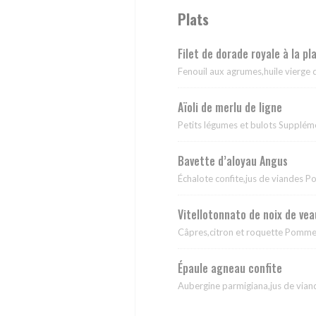
Plats
Filet de dorade royale à la p
Fenouil aux agrumes,huile vierge
Aïoli de merlu de ligne
Petits légumes et bulots Supplém
Bavette d’aloyau Angus
Échalote confite,jus de viandes P
Vitellotonnato de noix de vea
Câpres,citron et roquette Pommes
Épaule agneau confite
Aubergine parmigiana,jus de vian