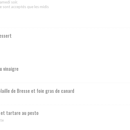
samedi soir.
ne sont acceptés que les midis
essert
u vinaigre
laille de Bresse et foie gras de canard
et tartare au pesto
tte