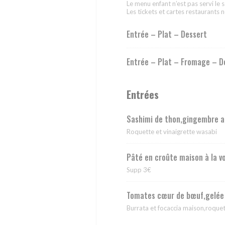
Le menu enfant n’est pas servi le 
Les tickets et cartes restaurants 
Entrée – Plat – Dessert
Entrée – Plat – Fromage – D
Entrées
Sashimi de thon,gingembre a
Roquette et vinaigrette wasabi
Pâté en croûte maison à la vo
Supp 3€
Tomates cœur de bœuf,gelée 
Burrata et focaccia maison,roque