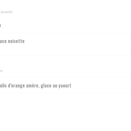
 Lavaud»
s
ace noisette
on
oulis d’orange amère, glace au yaourt