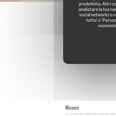
predefinita. Altri 
analizzare la tua na
social network) o vi
tutto' o 'Person
momento c
Menus
A composer selon les plats propos