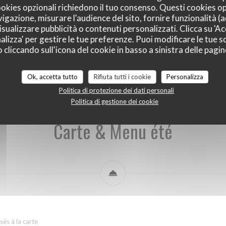
cookies opzionali richiedono il tuo consenso. Questi cookies o
vigazione, misurare l'audience del sito, fornire funzionalità (
sualizzare pubblicità o contenuti personalizzati. Clicca su 'Acc
alizza' per gestire le tue preferenze. Puoi modificare le tue sc
liccando sull'icona del cookie in basso a sinistra delle pagine
Carte & Menu été
Menu du jour(sauf jours fériés)
Ok, accetta tutto
Rifiuta tutti i cookie
Personalizza
Politica di protezione dei dati personali
Politica di gestione dei cookie
Carte & Menu été
és à la carte