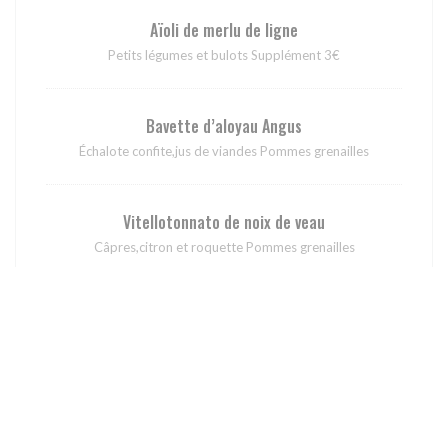
Aïoli de merlu de ligne
Petits légumes et bulots Supplément 3€
Bavette d’aloyau Angus
Échalote confite,jus de viandes Pommes grenailles
Vitellotonnato de noix de veau
Câpres,citron et roquette Pommes grenailles
Épaule agneau confite
Aubergine parmigiana,jus de viandes et olives taggiasche
Supplément 3€
Fromages et desserts