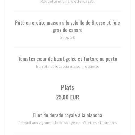
Roquette et vinaigrette wasabi
Pâté en croûte maison à la volaille de Bresse et foie
gras de canard
Supp 3€
Tomates cœur de bœuf,gelée et tartare au pesto
Burrata et focaccia maison,roquette
Plats
25,00 EUR
Filet de dorade royale à la plancha
Fenouil aux agrumes,huile vierge de cébettes et tomates