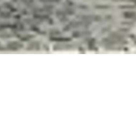
 charmanten, dörflich