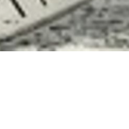
Restaurant Albert
ssade ist ein echter Blickfang. In der Rue Fernand Rey 10, in einem